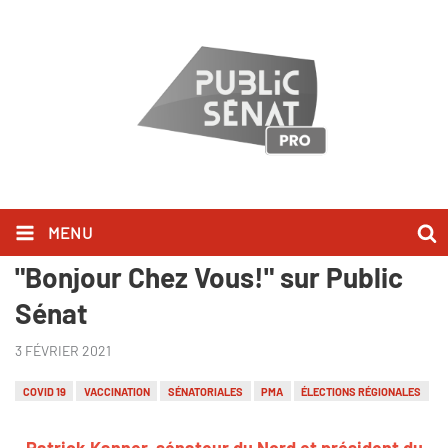
MENU
Patrick Kanner l'a dit dans
"Bonjour Chez Vous!" sur Public
Sénat
3 FÉVRIER 2021
COVID 19
VACCINATION
SÉNATORIALES
PMA
ÉLECTIONS RÉGIONALES
Patrick Kanner, sénateur du Nord et président du