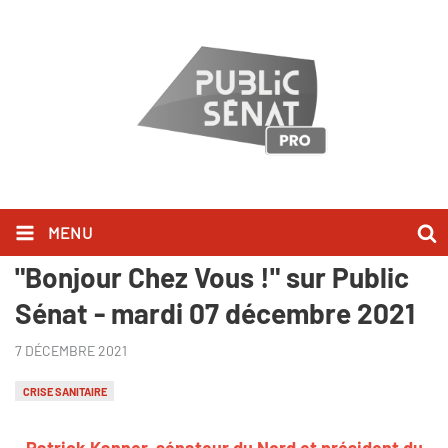
MENU
Patrick Kanner l'a dit dans
"Bonjour Chez Vous !" sur Public
Sénat - mardi 07 décembre 2021
7 DÉCEMBRE 2021
CRISE SANITAIRE
Patrick Kanner, sénateur du Nord et président du