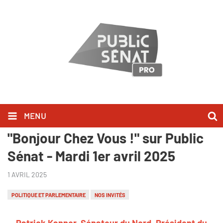
MENU
Patrick Kanner l'a dit dans
"Bonjour Chez Vous !" sur Public
Sénat - Mardi 1er avril 2025
1 AVRIL 2025
POLITIQUE ET PARLEMENTAIRE
NOS INVITÉS
Patrick Kanner, Sénateur du Nord, Président du