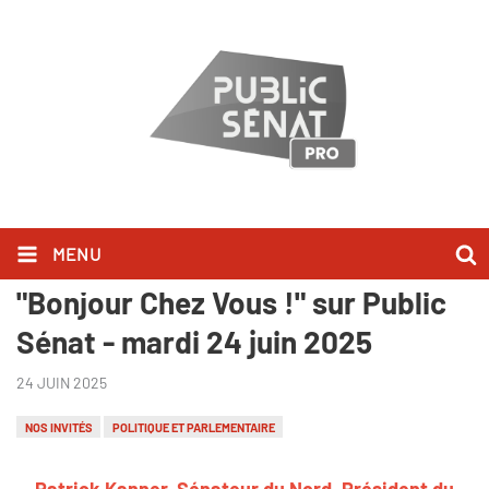
MENU
Patrick Kanner l'a dit dans
"Bonjour Chez Vous !" sur Public
Sénat - mardi 24 juin 2025
24 JUIN 2025
NOS INVITÉS
POLITIQUE ET PARLEMENTAIRE
Patrick Kanner, Sénateur du Nord, Président du