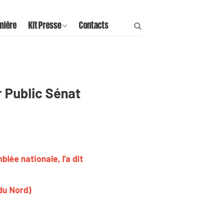
mière
Kit Presse
Contacts
r Public Sénat
lée nationale, l'a dit
du Nord)