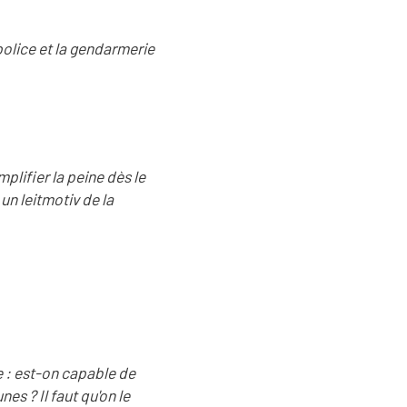
police et la gendarmerie
plifier la peine dès le
un leitmotiv de la
ue : est-on capable de
es ? Il faut qu'on le