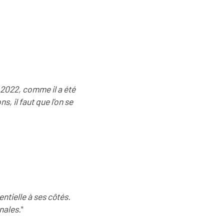
 2022, comme il a été
s, il faut que l'on se
ntielle à ses côtés.
nales.
"