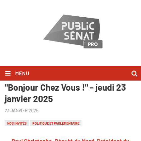
MENU
Paul Christophe l'a dit dans
"Bonjour Chez Vous !" - jeudi 23
janvier 2025
23 JANVIER 2025
NOS INVITÉS
POLITIQUE ET PARLEMENTAIRE
Paul Christophe, Député du Nord, Président du