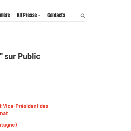
mière
Kit Presse
Contacts
" sur Public
et Vice-Président des
énat
ntagne)