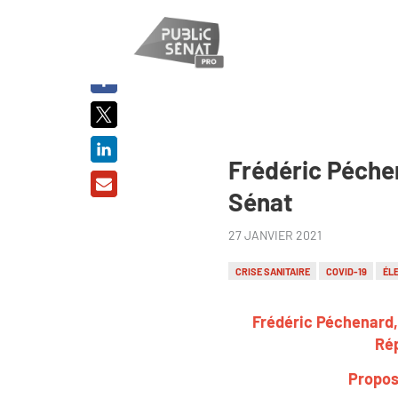
PARTAGER
SUR :
Frédéric Péchen
Sénat
27 JANVIER 2021
CRISE SANITAIRE
COVID-19
ÉL
Frédéric Péchenard, 
Rép
Propos