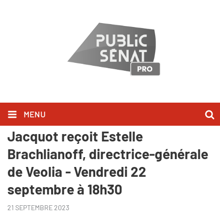
MENU
Pourvu que ça dure - David
Jacquot reçoit Estelle
Brachlianoff, directrice-générale
de Veolia - Vendredi 22
septembre à 18h30
21 SEPTEMBRE 2023