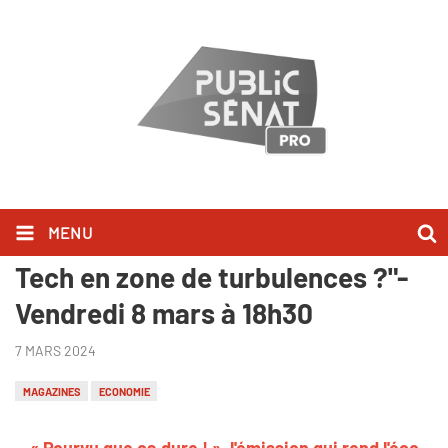
MENU
Pourvu que ça dure ! "La French
Tech en zone de turbulences ?"-
Vendredi 8 mars à 18h30
7 MARS 2024
MAGAZINES
ECONOMIE
« Pourvu que ça dure ! », l'émission qui rend l'éco