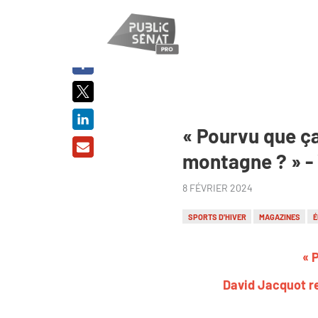
PARTAGER
SUR :
« Pourvu que ça 
montagne ? » - 
8 FÉVRIER 2024
SPORTS D'HIVER
MAGAZINES
É
« 
David Jacquot re