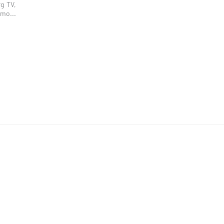
rg TV,
 mo...