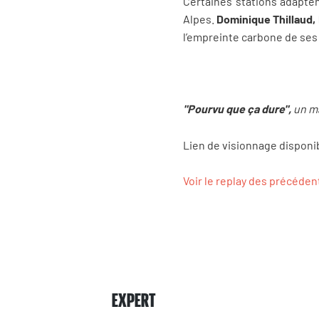
Certaines stations adapten
Alpes.
Dominique Thillaud,
l’empreinte carbone de ses 
"Pourvu que ça dure",
un m
Lien de visionnage disponib
Voir le replay des précéde
EXPERT