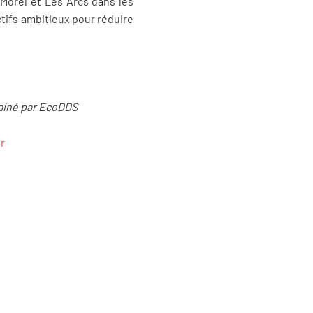
 Morel et Les Arcs dans les
ctifs ambitieux pour réduire
rainé par EcoDDS
r