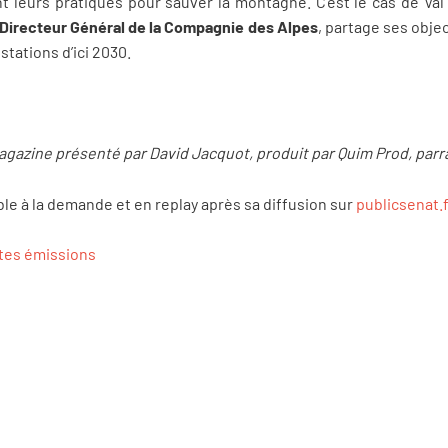
t leurs pratiques pour sauver la montagne. C’est le cas de Val
 Directeur Général de la Compagnie des Alpes
, partage ses obje
stations d’ici 2030.
agazine présenté par David Jacquot, produit par Quim Prod, par
le à la demande et en replay après sa diffusion sur
publicsenat.f
ntes émissions