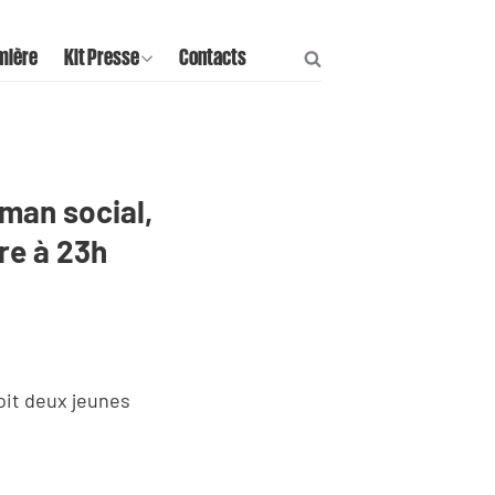
mière
Kit Presse
Contacts
oman social,
re à 23h
oit deux jeunes