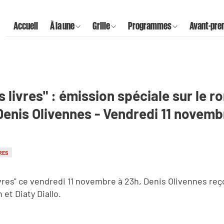
Accueil
À la une
Grille
Programmes
Avant-pre
 livres" : émission spéciale sur le r
enis Olivennes - Vendredi 11 novemb
RES
vres" ce vendredi 11 novembre à 23h, Denis Olivennes reç
 et Diaty Diallo.