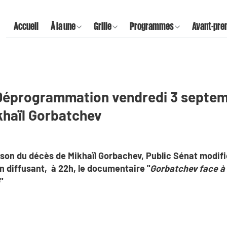
Accueil
À la une
Grille
Programmes
Avant-pre
 Déprogrammation vendredi 3 septem
khaïl Gorbatchev
ison du décès de Mikhaïl Gorbachev, Public Sénat modi
 diffusant, à 22h, le documentaire "
Gorbatchev face à 
"