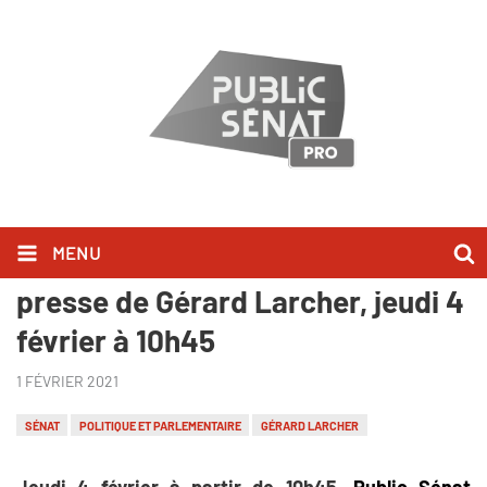
MENU
Edition spéciale conférence de
presse de Gérard Larcher, jeudi 4
février à 10h45
1 FÉVRIER 2021
SÉNAT
POLITIQUE ET PARLEMENTAIRE
GÉRARD LARCHER
Jeudi 4 février à partir de 10h45,
Public Sénat