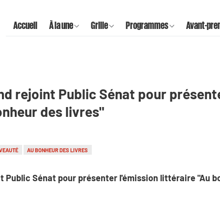
Accueil
À la une
Grille
Programmes
Avant-pre
d rejoint Public Sénat pour présente
onheur des livres"
VEAUTÉ
AU BONHEUR DES LIVRES
 Public Sénat pour présenter l'émission littéraire "Au b