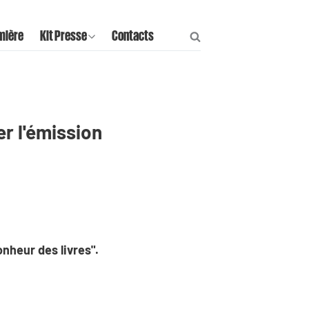
mière
Kit Presse
Contacts
r l'émission
onheur des livres".