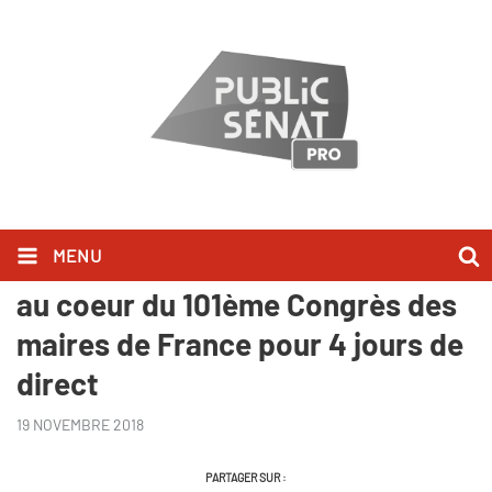
MENU
Public Sénat installe son plateau
au coeur du 101ème Congrès des
maires de France pour 4 jours de
direct
19 NOVEMBRE 2018
PARTAGER SUR :