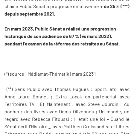
chaîne Public Sénat a progressé en moyenne
+ de 25% (***)
depuis septembre 2021
.
En mars 2023, Public Sénat a réalisé une progression
historique de son audience de 67 % (vs mars 2022),
pendant l’examen de la réforme des retraites au Sénat.
(*) source : Médiamat-Thématik [mars 2023]
(**)
Sens Public avec Thomas Hugues ; Sport, etc. avec
Anne-Laure Bonnet ; Extra Local, en partenariat avec
Territoires TV ; Et Maintenant ! avec Steve Jourdin ; Au
bonheur des livres avec Denis Olivennes ; Un monde, un
regard avec Rebecca Fitoussi ; Il était une loi – Quand le
Sénat écrit l’Histoire… avec Matthieu Croissandeau ; Libres
Echanges avec David Jacquot et Avoir 20 ans avec Tâm