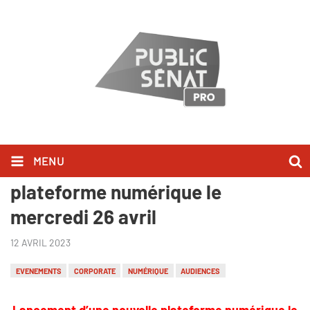
MENU
Public Sénat lance sa nouvelle
plateforme numérique le
mercredi 26 avril
12 AVRIL 2023
EVENEMENTS
CORPORATE
NUMÉRIQUE
AUDIENCES
Lancement d’une nouvelle plateforme numérique le