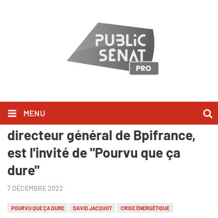
MENU
Public Sénat - Nicolas Dufourcq,
directeur général de Bpifrance,
est l'invité de "Pourvu que ça
dure"
7 DÉCEMBRE 2022
POURVU QUE ÇA DURE
DAVID JACQUOT
CRISE ÉNERGÉTIQUE