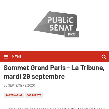
MENU
Public Sénat, partenaire du
Sommet Grand Paris - La Tribune,
mardi 29 septembre
28 SEPTEMBRE 2020
PARTENARIAT
CORPORATE
Public Sénat est partenaire média du Sommet Grand