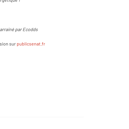
parrainé par Ecodds
usion sur
publicsenat.fr