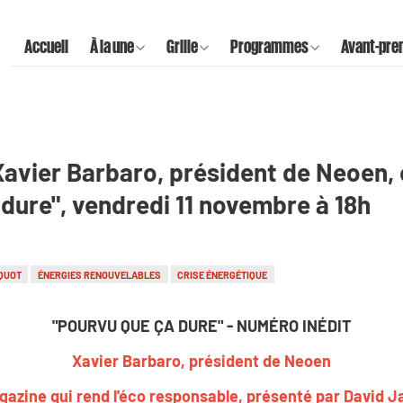
Accueil
À la une
Grille
Programmes
Avant-pre
Xavier Barbaro, président de Neoen, e
dure", vendredi 11 novembre à 18h
QUOT
ÉNERGIES RENOUVELABLES
CRISE ÉNERGÉTIQUE
"POURVU QUE ÇA DURE" - NUMÉRO INÉDIT
Xavier Barbaro, président de Neoen
azine qui rend l'éco responsable, présenté par David 