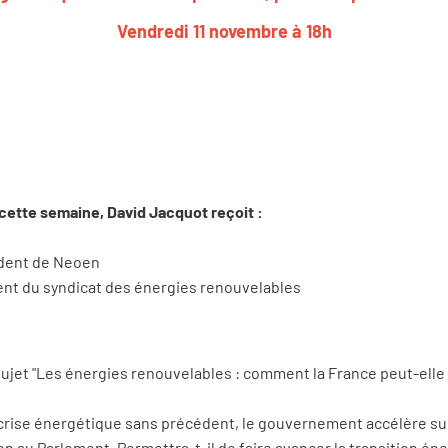
Vendredi 11 novembre à 18h
cette semaine, David Jacquot reçoit :
dent de Neoen
ent du syndicat des énergies renouvelables
ujet "Les énergies renouvelables : comment la France peut-elle r
rise énergétique sans précédent, le gouvernement accélère sur le
ion au Parlement. Permettra-t-il de faire avancer la transition én