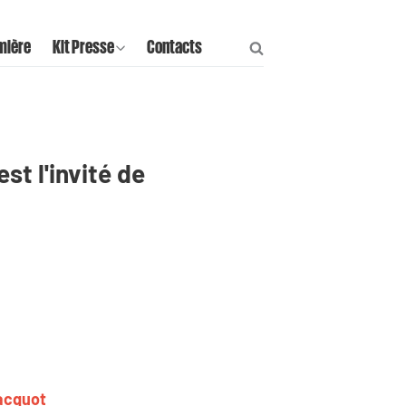
mière
Kit Presse
Contacts
st l'invité de
Jacquot