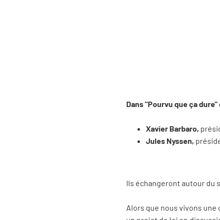
Dans "Pourvu que ça dure" 
Xavier Barbaro,
prési
Jules Nyssen,
présid
Ils échangeront autour du s
Alors que nous vivons une c
un projet de loi en discuss