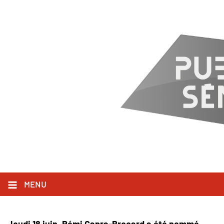
Rémi Capra-Brocard remporte
l'édition 2026 de la bourse Graine
de doc
19 JUIN 2026
MENU
CORPORATE
DOCUMENTAIRES
Jeudi 18 juin, Rémi Capra-Brocard a été
nommé