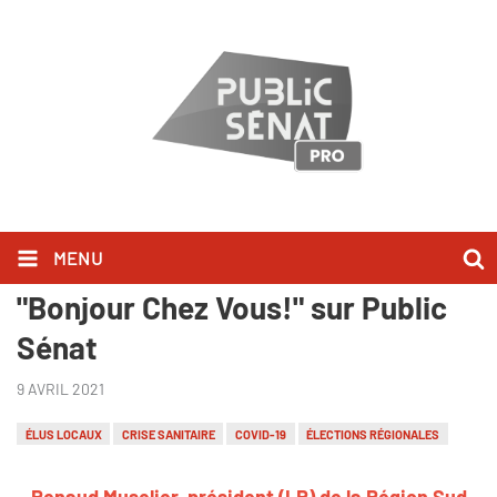
MENU
Renaud Muselier l'a dit dans
"Bonjour Chez Vous!" sur Public
Sénat
9 AVRIL 2021
ÉLUS LOCAUX
CRISE SANITAIRE
COVID-19
ÉLECTIONS RÉGIONALES
Renaud Muselier, président (LR) de la Région Sud