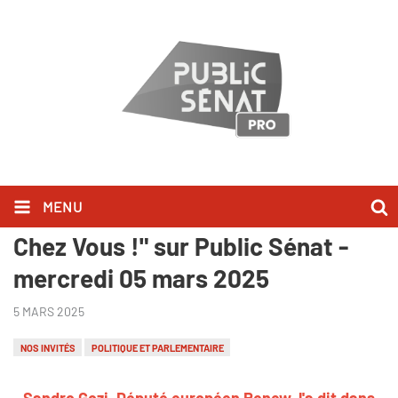
MENU
Sandro Gozi l'a dit dans "Bonjour
Chez Vous !" sur Public Sénat -
mercredi 05 mars 2025
5 MARS 2025
NOS INVITÉS
POLITIQUE ET PARLEMENTAIRE
Sandro Gozi, Député européen Renew, l'a dit dans