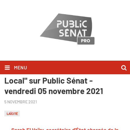
MENU
Sarah El Haïry l'a dit dans "Extra
Local" sur Public Sénat -
vendredi 05 novembre 2021
5 NOVEMBRE 2021
LAÏCITÉ
Sarah El Haïry, secrétaire d'État chargée de la