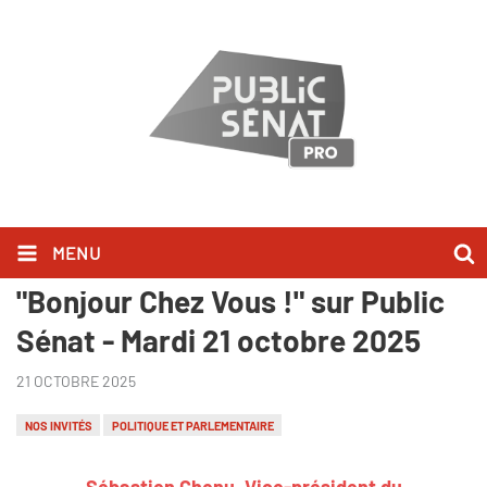
MENU
Sébastien Chenu l'a dit dans
"Bonjour Chez Vous !" sur Public
Sénat - Mardi 21 octobre 2025
21 OCTOBRE 2025
NOS INVITÉS
POLITIQUE ET PARLEMENTAIRE
Sébastien Chenu, Vice-président du