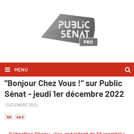
MENU
Sébastien Chenu l'a dit dans
"Bonjour Chez Vous !" sur Public
Sénat - jeudi 1er décembre 2022
1 DÉCEMBRE 2022
RN
49-3
Sébastien Chenu, vice-président de l’Assemblée