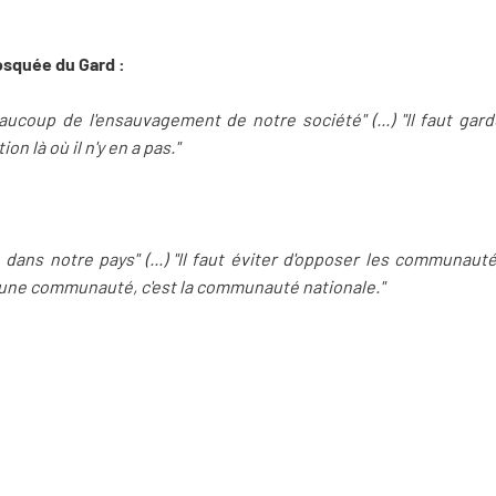
osquée du Gard :
aucoup de l'ensauvagement de notre société" (...) "Il faut gard
n là où il n'y en a pas."
e dans notre pays" (...) "Il faut éviter d'opposer les communau
'une communauté, c'est la communauté nationale."