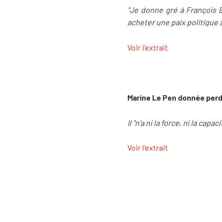
"Je donne gré à François B
acheter une paix politique a
Voir l'extrait
Marine Le Pen donnée perda
Il "n'a ni la force, ni la cap
Voir l'extrait