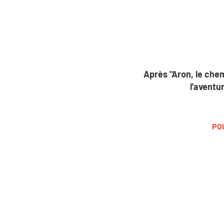
Après "Aron, le chem
l'aventu
POU