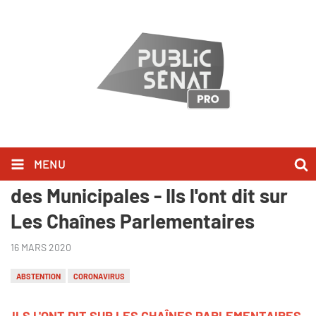
MENU
Soirée électorale Premier Tour
des Municipales - Ils l'ont dit sur
Les Chaînes Parlementaires
16 MARS 2020
ABSTENTION
CORONAVIRUS
ILS L'ONT DIT SUR LES CHAÎNES PARLEMENTAIRES,