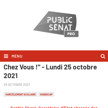
MENU
Sophie Cluzel l'a dit dans "Bonjour
Chez Vous !" - Lundi 25 octobre
2021
25 OCTOBRE 2021
HARCÈLEMENT SCOLAIRE
HANDICAP
Sophie Cluzel, Secrétaire d"Etat chargée des