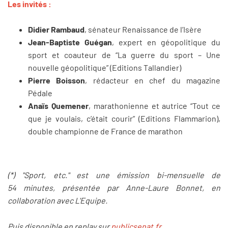
Les invités :
Didier Rambaud
, sénateur Renaissance de l’Isère
Jean-Baptiste Guégan
, expert en géopolitique du
sport et coauteur de “La guerre du sport – Une
nouvelle géopolitique” (Editions Tallandier)
Pierre Boisson
, rédacteur en chef du magazine
Pédale
Anaïs Quemener
, marathonienne et autrice “Tout ce
que je voulais, c’était courir” (Editions Flammarion),
double championne de France de marathon
(*) "Sport, etc." est une émission bi-mensuelle de
54
minutes, pr
é
sent
ée par Anne-Laure Bonnet, en
collaboration avec L'Equipe.
Puis disponible en replay sur
publicsenat.fr