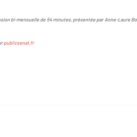
ission bi-mensuelle de 54
minutes, pr
é
sent
ée par Anne-Laure Bo
ur
publicsenat.fr