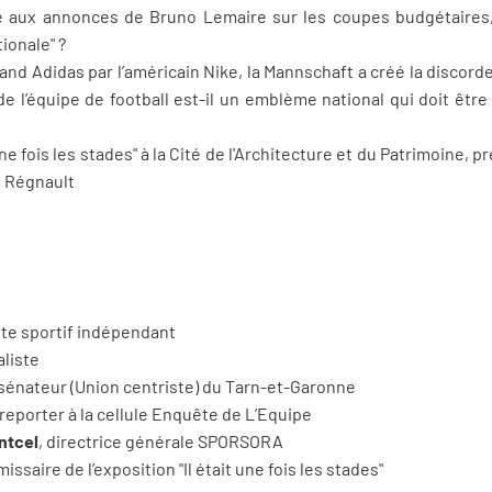
e aux annonces de Bruno Lemaire sur les coupes budgétaires, l
ionale" ?
and Adidas par l’américain Nike, la Mannschaft a créé la discor
 de l’équipe de football est-il un emblème national qui doit êtr
 une fois les stades" à la Cité de l'Architecture et du Patrimoine,
e Régnault
iste sportif indépendant
aliste
 sénateur (Union centriste) du Tarn-et-Garonne
reporter à la cellule Enquête de L’Equipe
ntcel
, directrice générale SPORSORA
issaire de l’exposition "Il était une fois les stades"