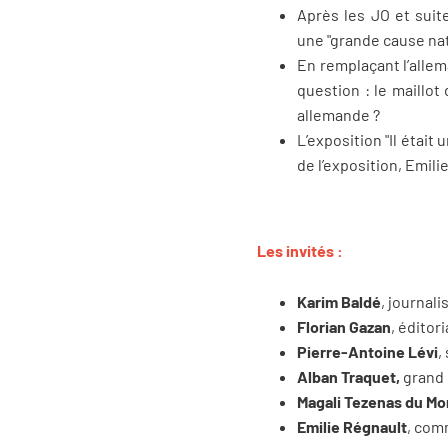
Après les JO et suit
une "grande cause nat
En remplaçant l’allem
question : le maillot
allemande ?
L’exposition "Il était
de l’exposition, Emili
Les invités :
Karim Baldé
, journal
Florian Gazan
, éditori
Pierre-Antoine Lévi
,
Alban Traquet,
grand 
Magali Tezenas du Mo
Emilie Régnault
, comm