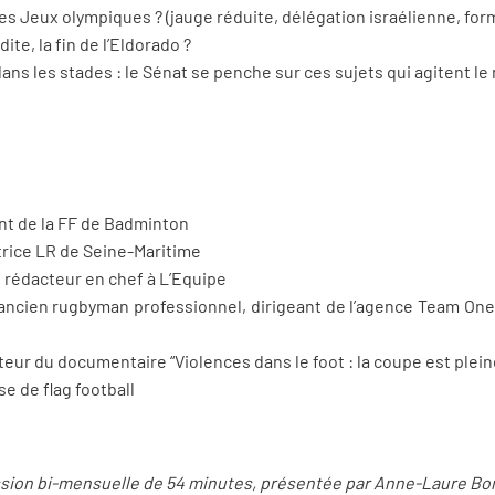
les Jeux olympiques ? (jauge réduite, délégation israélienne, for
ite, la fin de l’Eldorado ?
dans les stades : le Sénat se penche sur ces sujets qui agitent l
ent de la FF de Badminton
trice LR de Seine-Maritime
, rédacteur en chef à L’Equipe
 ancien rugbyman professionnel, dirigeant de l’agence Team One
ateur du documentaire “Violences dans le foot : la coupe est plein
se de flag football
ission bi-mensuelle de 54
minutes, pr
é
sent
é
e par Anne-Laure Bon