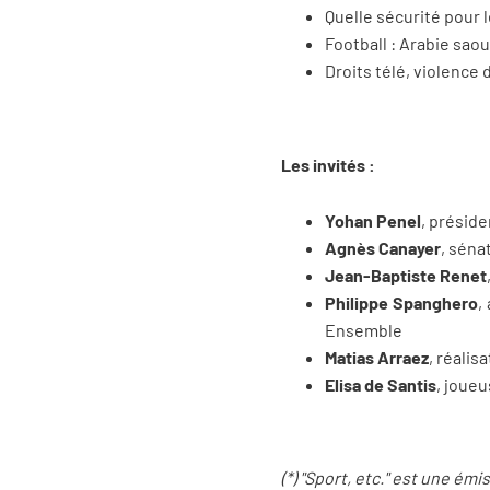
Quelle sécurité pour 
Football : Arabie saoud
Droits télé, violence 
Les invités :
Yohan Penel
, présid
Agnès Canayer
, séna
Jean-Baptiste Renet
Philippe Spanghero
,
Ensemble
Matias Arraez
, réalis
Elisa de Santis
, joueu
(*) "Sport, etc." est une ém