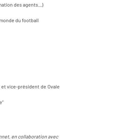
mation des agents...)
e monde du football
 et vice-président de Ovale
e”
net, en collaboration avec