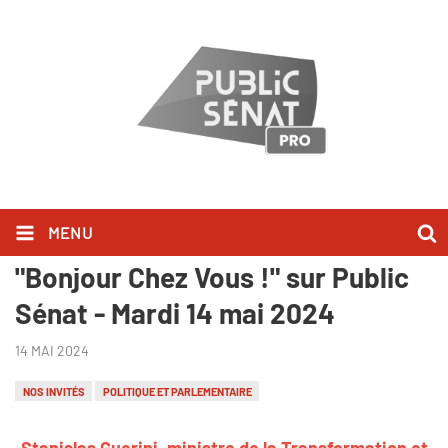
MENU
Stanislas Guerini l'a dit dans
"Bonjour Chez Vous !" sur Public
Sénat - Mardi 14 mai 2024
14 MAI 2024
NOS INVITÉS
POLITIQUE ET PARLEMENTAIRE
Stanislas Guerini, ministre de la Transformation et