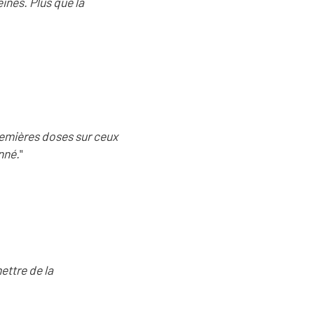
eines. Plus que la
remières doses sur ceux
nné.
"
ettre de la