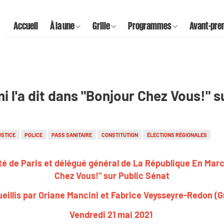
Accueil
À la une
Grille
Programmes
Avant-pre
ni l'a dit dans "Bonjour Chez Vous!" 
USTICE
POLICE
PASS SANITAIRE
CONSTITUTION
ÉLECTIONS RÉGIONALES
té de Paris et délégué général de La République En March
Chez Vous!" sur Public Sénat
eillis par Oriane Mancini et Fabrice Veysseyre-Redon (
Vendredi 21 mai 2021