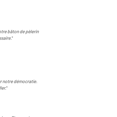
otre bâton de pèlerin
ssaire.
"
ur notre démocratie.
ler.
"