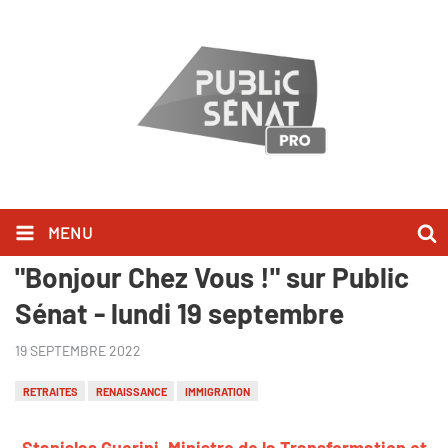
MENU
Stanislas Guerini l'a dit dans
"Bonjour Chez Vous !" sur Public
Sénat - lundi 19 septembre
19 SEPTEMBRE 2022
RETRAITES
RENAISSANCE
IMMIGRATION
Stanislas Guerini, Ministre de la Transformation et