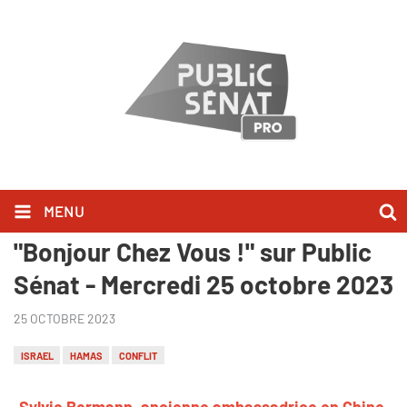
MENU
Sylvie Bermann l'a dit dans
"Bonjour Chez Vous !" sur Public
Sénat - Mercredi 25 octobre 2023
25 OCTOBRE 2023
ISRAEL
HAMAS
CONFLIT
Sylvie Bermann, ancienne ambassadrice en Chine,