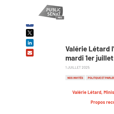
PARTAGER
SUR :
Valérie Létard l
mardi 1er juille
1 JUILLET 2025
NOS INVITÉS
POLITIQUE ET PARLE
Valérie Létard, Mini
Propos recu