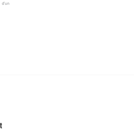
 d’un
t