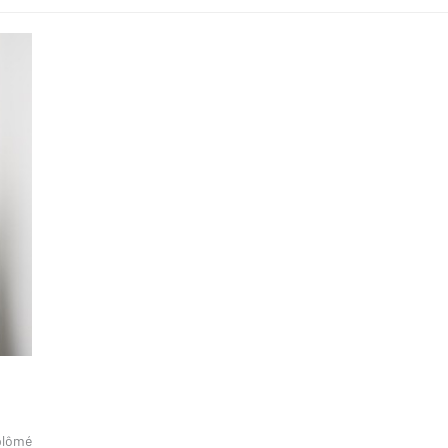
iplômé