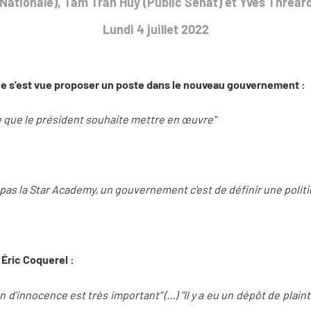
ationale), Tâm Tran Huy (Public Sénat) et Yves Thréard
Lundi 4 juillet 2022
lle s'est vue proposer un poste dans le nouveau gouvernement :
e que le président souhaite mettre en œuvre"
as la Star Academy, un gouvernement c'est de définir une politi
 Éric Coquerel :
d'innocence est très important" (...) "Il y a eu un dépôt de plainte