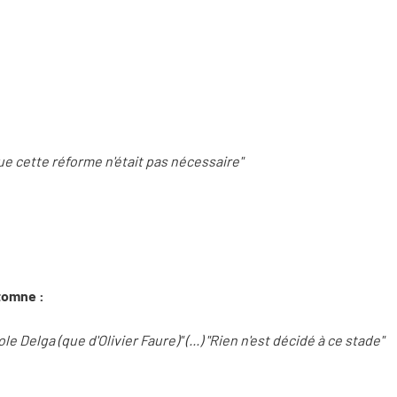
que cette réforme n'était pas nécessaire"
utomne :
e Delga (que d'Olivier Faure)" (...) "Rien n'est décidé à ce stade"