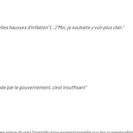
s hausses d'inflation" (...) "Moi, je souhaite y voir plus clair."
ade par le gouvernement, c'est insuffisant"
 en place d'une)
"contribution exceptionnelle sur les superprofit