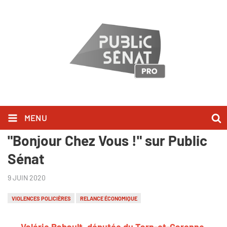
MENU
Valérie Rabault l'a dit dans
"Bonjour Chez Vous !" sur Public
Sénat
9 JUIN 2020
VIOLENCES POLICIÈRES
RELANCE ÉCONOMIQUE
Valérie Rabault, députée du Tarn-et-Garonne,