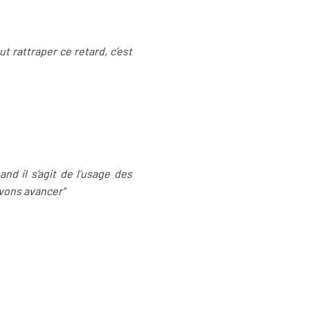
t rattraper ce retard, c’est
nd il s‘agit de l’usage des
uvons avancer"