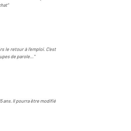
chat"
 le retour à l’emploi. C’est
roupes de parole…"
 ans. Il pourra être modifié