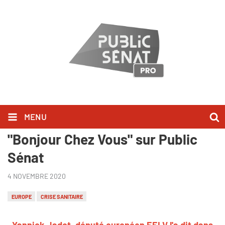
MENU
Yannick Jadot l'a dit dans
"Bonjour Chez Vous" sur Public
Sénat
4 NOVEMBRE 2020
EUROPE
CRISE SANITAIRE
Yannick Jadot, député européen EELV l'a dit dans