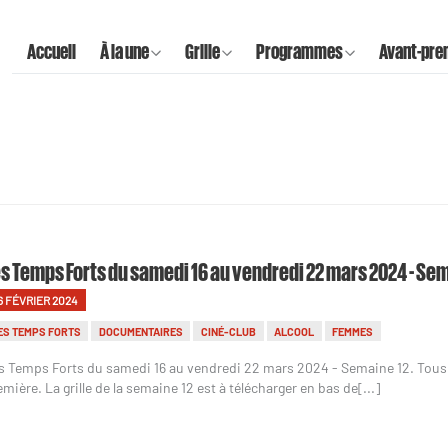
Accueil
À la une
Grille
Programmes
Avant-pre
s Temps Forts du samedi 16 au vendredi 22 mars 2024 - Se
6 FÉVRIER 2024
ES TEMPS FORTS
DOCUMENTAIRES
CINÉ-CLUB
ALCOOL
FEMMES
s Temps Forts du samedi 16 au vendredi 22 mars 2024 - Semaine 12. Tou
emière. La grille de la semaine 12 est à télécharger en bas de[...]