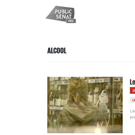
ALCOOL
Le
2
L
Le
pr