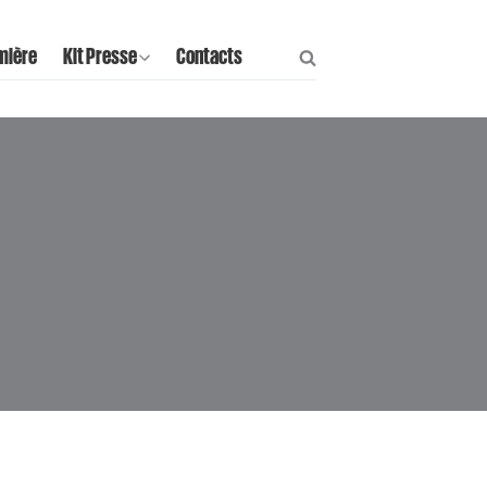
mière
Kit Presse
Contacts