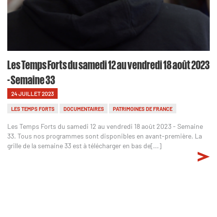
Les Temps Forts du samedi 12 au vendredi 18 août 2023
- Semaine 33
24 JUILLET 2023
LES TEMPS FORTS
DOCUMENTAIRES
PATRIMOINES DE FRANCE
Les Temps Forts du samedi 12 au vendredi 18 août 2023 - Semaine
33. Tous nos programmes sont disponibles en avant-première. La
grille de la semaine 33 est à télécharger en bas de[...]