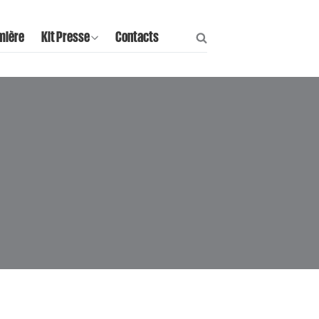
mière
Kit Presse
Contacts