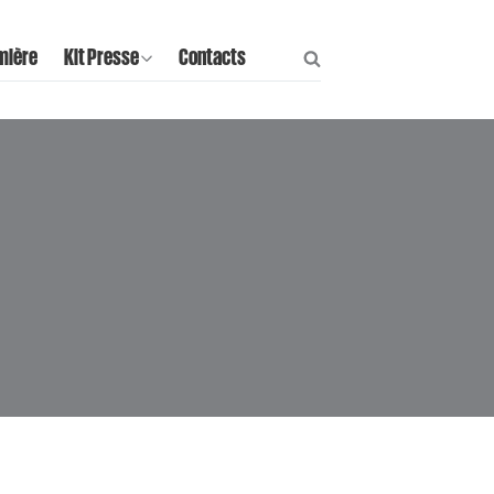
mière
Kit Presse
Contacts