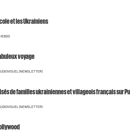
Ecole et les Ukrainiens
 HEBDO
fabuleux voyage
'AUDIOVISUEL (NEWSLETTER)
isés de familles ukrainiennes et villageois français sur P
'AUDIOVISUEL (NEWSLETTER)
Hollywood