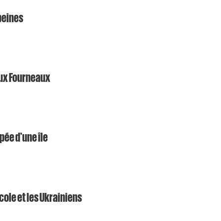
peines
aux Fourneaux
pée d'une île
École et les Ukrainiens