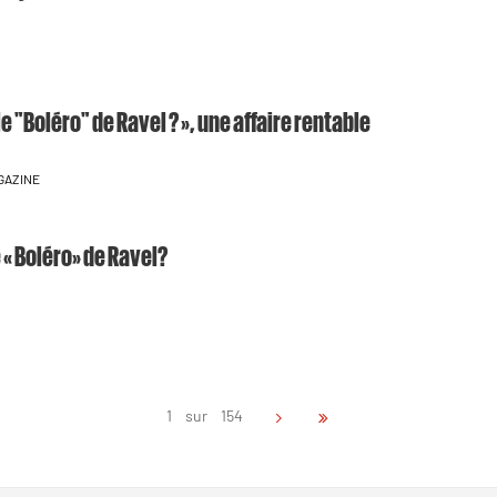
 le "Boléro" de Ravel ? », une affaire rentable
GAZINE
e « Boléro» de Ravel?
1 sur 154