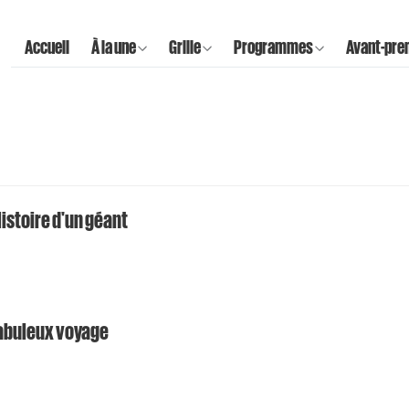
Accueil
À la une
Grille
Programmes
Avant-pre
Histoire d'un géant
fabuleux voyage