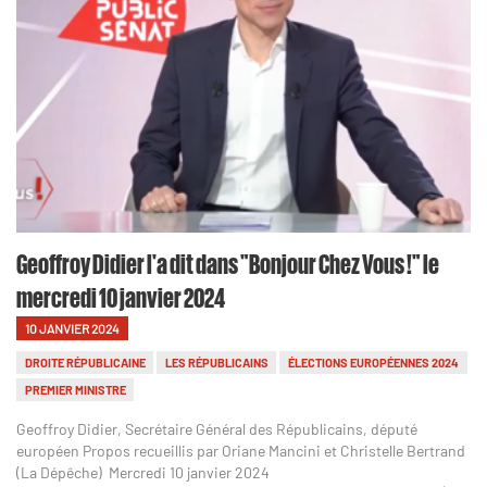
Geoffroy Didier l'a dit dans "Bonjour Chez Vous !" le
mercredi 10 janvier 2024
10 JANVIER 2024
DROITE RÉPUBLICAINE
LES RÉPUBLICAINS
ÉLECTIONS EUROPÉENNES 2024
PREMIER MINISTRE
Geoffroy Didier, Secrétaire Général des Républicains, député
européen Propos recueillis par Oriane Mancini et Christelle Bertrand
(La Dépêche) Mercredi 10 janvier 2024