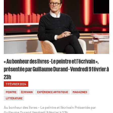
« Au bonheur des livres - Le peintre et l’écrivain »,
présentée par Guillaume Durand - Vendredi 9 février à
23h
7 FÉVRIER 2024
PEINTRE
ÉCRIVAIN
EXPÉRIENCE ARTISTIQUE
MAGAZINES
LITTÉRATURE
Au bonheur des livres - Le peintre et l’écrivain Présentée par
Guillaume Durand Vendredi 9 février à 23h