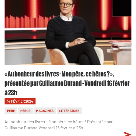
« Au bonheur des livres - Mon père, ce héros ? »,
présentée par Guillaume Durand - Vendredi 16 février
à 23h
14 FÉVRIER 2024
PÈRE
HÉROS
MAGAZINES
LITTÉRATURE
Au bonheur des livres - Mon père, ce héros ? Présentée par
Guillaume Durand Vendredi 16 février à 23h